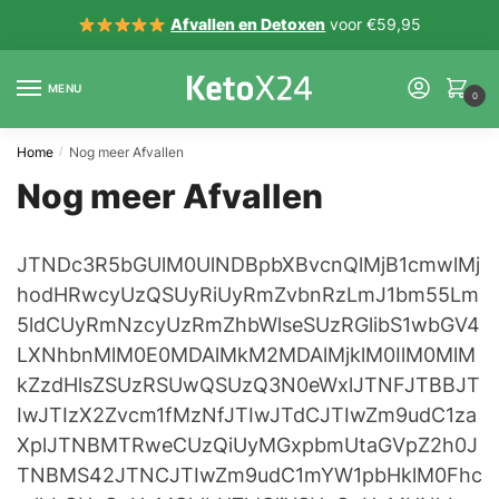
Verder
Doorgaan
Afvallen en Detoxen
voor €59,95
naar
naar
navigatie
inhoud
MENU
0
Home
Nog meer Afvallen
/
Nog meer Afvallen
JTNDc3R5bGUlM0UlNDBpbXBvcnQlMjB1cmwlMjhodHRwcyUzQSUyRiUyRmZvbnRzLmJ1bm55Lm5ldCUyRmNzcyUzRmZhbWlseSUzRGlibS1wbGV4LXNhbnMlM0E0MDAlMkM2MDAlMjklM0IlM0MlMkZzdHlsZSUzRSUwQSUzQ3N0eWxlJTNFJTBBJTIwJTIzX2Zvcm1fMzNfJTIwJTdCJTIwZm9udC1zaXplJTNBMTRweCUzQiUyMGxpbmUtaGVpZ2h0JTNBMS42JTNCJTIwZm9udC1mYW1pbHklM0FhcmlhbCUyQyUyMGhlbHZldGljYSUyQyUyMHNhbnMtc2VyaWYlM0IlMjBtYXJnaW4lM0EwJTNCJTIwJTdEJTBBJTIwJTIzX2Zvcm1fMzNfJTIwJTJBJTIwJTdCJTIwb3V0bGluZSUzQTAlM0IlMjAlN0QlMEElMjAuX2Zvcm1faGlkZSUyMCU3QiUyMGRpc3BsYXklM0Fub25lJTNCJTIwdmlzaWJpbGl0eSUzQWhpZGRlbiUzQiUyMCU3RCUwQSUyMC5fZm9ybV9zaG93JTIwJTdCJTIwZGlzcGxheSUzQWJsb2NrJTNCJTIwdmlzaWJpbGl0eSUzQXZpc2libGUlM0IlMjAlN0QlMEElMjAlMjNfZm9ybV8zM18uX2Zvcm0tdG9wJTIwJTdCJTIwdG9wJTNBMCUzQiUyMCU3RCUwQSUyMCUyM19mb3JtXzMzXy5fZm9ybS1ib3R0b20lMjAlN0IlMjBib3R0b20lM0EwJTNCJTIwJTdEJTBBJTIwJTIzX2Zvcm1fMzNfLl9mb3JtLWxlZnQlMjAlN0IlMjBsZWZ0JTNBMCUzQiUyMCU3RCUwQSUyMCUyM19mb3JtXzMzXy5fZm9ybS1yaWdodCUyMCU3QiUyMHJpZ2h0JTNBMCUzQiUyMCU3RCUwQSUyMCUyM19mb3JtXzMzXyUyMGlucHV0JTVCdHlwZSUzRCUyMnRleHQlMjIlNUQlMkMlMjNfZm9ybV8zM18lMjBpbnB1dCU1QnR5cGUlM0QlMjJ0ZWwlMjIlNUQlMkMlMjNfZm9ybV8zM18lMjBpbnB1dCU1QnR5cGUlM0QlMjJkYXRlJTIyJTVEJTJDJTIzX2Zvcm1fMzNfJTIwdGV4dGFyZWElMjAlN0IlMjBwYWRkaW5nJTNBNnB4JTNCJTIwaGVpZ2h0JTNBYXV0byUzQiUyMGJvcmRlciUzQSUyMzk3OTc5NyUyMDFweCUyMHNvbGlkJTNCJTIwYm9yZGVyLXJhZGl1cyUzQTRweCUzQiUyMGNvbG9yJTNBJTIzMDAwJTIwJTIxaW1wb3J0YW50JTNCJTIwZm9udC1zaXplJTNBMTRweCUzQiUyMC13ZWJraXQtYm94LXNpemluZyUzQWJvcmRlci1ib3glM0IlMjAtbW96LWJveC1zaXppbmclM0Fib3JkZXItYm94JTNCJTIwYm94LXNpemluZyUzQWJvcmRlci1ib3glM0IlMjAlN0QlMEElMjAlMjNfZm9ybV8zM18lMjB0ZXh0YXJlYSUyMCU3QiUyMHJlc2l6ZSUzQW5vbmUlM0IlMjAlN0QlMEElMjAlMjNfZm9ybV8zM18lMjAuX3N1Ym1pdCUyMCU3QiUyMC13ZWJraXQtYXBwZWFyYW5jZSUzQW5vbmUlM0IlMjBjdXJzb3IlM0Fwb2ludGVyJTNCJTIwZm9udC1mYW1pbHklM0FhcmlhbCUyQyUyMHNhbnMtc2VyaWYlM0IlMjBmb250LXNpemUlM0ExNHB4JTNCJTIwdGV4dC1hbGlnbiUzQWNlbnRlciUzQiUyMGJhY2tncm91bmQlM0ElMjMxYmE2MjYlMjAlMjFpbXBvcnRhbnQlM0IlMjBib3JkZXIlM0EwJTIwJTIxaW1wb3J0YW50JTNCJTIwLW1vei1ib3JkZXItcmFkaXVzJTNBNHB4JTIwJTIxaW1wb3J0YW50JTNCJTIwLXdlYmtpdC1ib3JkZXItcmFkaXVzJTNBNHB4JTIwJTIxaW1wb3J0YW50JTNCJTIwYm9yZGVyLXJhZGl1cyUzQTRweCUyMCUyMWltcG9ydGFudCUzQiUyMGNvbG9yJTNBJTIzZmZmJTIwJTIxaW1wb3J0YW50JTNCJTIwcGFkZGluZyUzQTEwcHglMjAlMjFpbXBvcnRhbnQlM0IlMjAlN0QlMEElMjAlMjNfZm9ybV8zM18lMjAuX2Nsb3NlLWljb24lMjAlN0IlMjBjdXJzb3IlM0Fwb2ludGVyJTNCJTIwYmFja2dyb3VuZC1pbWFnZSUzQXVybCUyOCUyN2h0dHBzJTNBJTJGJTJGZDIyNmFqNGFvMXQ2MXEuY2xvdWRmcm9udC5uZXQlMkZlc2ZreWpoMXVfZm9ybXMtY2xvc2UtZGFyay5wbmclMjclMjklM0IlMjBiYWNrZ3JvdW5kLXJlcGVhdCUzQW5vLXJlcGVhdCUzQiUyMGJhY2tncm91bmQtc2l6ZSUzQTE0LjJweCUyMDE0LjJweCUzQiUyMHBvc2l0aW9uJTNBYWJzb2x1dGUlM0IlMjBkaXNwbGF5JTNBYmxvY2slM0IlMjB0b3AlM0ExMXB4JTNCJTIwcmlnaHQlM0E5cHglM0IlMjBvdmVyZmxvdyUzQWhpZGRlbiUzQiUyMHdpZHRoJTNBMTYuMnB4JTNCJTIwaGVpZ2h0JTNBMTYuMnB4JTNCJTIwJTdEJTBBJTIwJTIzX2Zvcm1fMzNfJTIwLl9jbG9zZS1pY29uJTNBYmVmb3JlJTIwJTdCJTIwcG9zaXRpb24lM0FyZWxhdGl2ZSUzQiUyMCU3RCUwQSUyMCUyM19mb3JtXzMzXyUyMC5fZm9ybS1ib2R5JTIwJTdCJTIwbWFyZ2luLWJvdHRvbSUzQTMwcHglM0IlMjAlN0QlMEElMjAlMjNfZm9ybV8zM18lMjAuX2Zvcm0taW1hZ2UtbGVmdCUyMCU3QiUyMHdpZHRoJTNBMTUwcHglM0IlMjBmbG9hdCUzQWxlZnQlM0IlMjAlN0QlMEElMjAlMjNfZm9ybV8zM18lMjAuX2Zvcm0tY29udGVudC1yaWdodCUyMCU3QiUyMG1hcmdpbi1sZWZ0JTNBMTY0cHglM0IlMjAlN0QlMEElMjAlMjNfZm9ybV8zM18lMjAuX2Zvcm0tYnJhbmRpbmclMjAlN0IlMjBjb2xvciUzQSUyM2ZmZiUzQiUyMGZvbnQtc2l6ZSUzQTEwcHglM0IlMjBjbGVhciUzQWJvdGglM0IlMjB0ZXh0LWFsaWduJTNBbGVmdCUzQiUyMG1hcmdpbi10b3AlM0EzMHB4JTNCJTIwZm9udC13ZWlnaHQlM0ExMDAlM0IlMjAlN0QlMEElMjAlMjNfZm9ybV8zM18lMjAuX2Zvcm0tYnJhbmRpbmclMjAuX2xvZ28lMjAlN0IlMjBkaXNwbGF5JTNBYmxvY2slM0IlMjB3aWR0aCUzQTEzMHB4JTNCJTIwaGVpZ2h0JTNBMTRweCUzQiUyMG1hcmdpbi10b3AlM0E2cHglM0IlMjBiYWNrZ3JvdW5kLWltYWdlJTNBdXJsJTI4JTI3aHR0cHMlM0ElMkYlMkZkMjI2YWo0YW8xdDYxcS5jbG91ZGZyb250Lm5ldCUyRmhoOXVqcWd2NV9hY2xvZ29fbGkucG5nJTI3JTI5JTNCJTIwYmFja2dyb3VuZC1zaXplJTNBMTMwcHglMjBhdXRvJTNCJTIwYmFja2dyb3VuZC1yZXBlYXQlM0Fuby1yZXBlYXQlM0IlMjAlN0QlMEElMjAlMjNfZm9ybV8zM18lMjAuZm9ybS1zci1vbmx5JTIwJTdCJTIwcG9zaXRpb24lM0FhYnNvbHV0ZSUzQiUyMHdpZHRoJTNBMXB4JTNCJTIwaGVpZ2h0JTNBMXB4JTNCJTIwcGFkZGluZyUzQTAlM0IlMjBtYXJnaW4lM0EtMXB4JTNCJTIwb3ZlcmZsb3clM0FoaWRkZW4lM0IlMjBjbGlwJTNBcmVjdCUyODAlMkMlMjAwJTJDJTIwMCUyQyUyMDAlMjklM0IlMjBib3JkZXIlM0EwJTNCJTIwJTdEJTBBJTIwJTIzX2Zvcm1fMzNfJTIwLl9mb3JtLWxhYmVsJTJDJTIzX2Zvcm1fMzNfJTIwLl9mb3JtX2VsZW1lbnQlMjAuX2Zvcm0tbGFiZWwlMjAlN0IlMjBmb250LXdlaWdodCUzQWJvbGQlM0IlMjBtYXJnaW4tYm90dG9tJTNBNXB4JTNCJTIwZGlzcGxheSUzQWJsb2NrJTNCJTIwJTdEJTBBJTIwJTIzX2Zvcm1fMzNfLl9kYXJrJTIwLl9mb3JtLWJyYW5kaW5nJTIwJTdCJTIwY29sb3IlM0ElMjMzMzMlM0IlMjAlN0QlMEElMjAlMjNfZm9ybV8zM18uX2RhcmslMjAuX2Zvcm0tYnJhbmRpbmclMjAuX2xvZ28lMjAlN0IlMjBiYWNrZ3JvdW5kLWltYWdlJTNBdXJsJTI4JTI3aHR0cHMlM0ElMkYlMkZkMjI2YWo0YW8xdDYxcS5jbG91ZGZyb250Lm5ldCUyRmpmdHEyYzhzX2FjbG9nb19kay5wbmclMjclMjklM0IlMjAlN0QlMEElMjAlMjNfZm9ybV8zM18lMjAuX2Zvcm1fZWxlbWVudCUyMCU3QiUyMHBvc2l0aW9uJTNBcmVsYXRpdmUlM0IlMjBtYXJnaW4tYm90dG9tJTNBMTBweCUzQiUyMGZvbnQtc2l6ZSUzQTAlM0IlMjBtYXgtd2lkdGglM0ExMDAlMjUlM0IlMjAlN0QlMEElMjAlMjNfZm9ybV8zM18lMjAuX2Zvcm1fZWxlbWVudCUyMCUyQSUyMCU3QiUyMGZvbnQtc2l6ZSUzQTE0cHglM0IlMjAlN0QlMEElMjAlMjNfZm9ybV8zM18lMjAuX2Zvcm1fZWxlbWVudC5fY2xlYXIlMjAlN0IlMjBjbGVhciUzQWJvdGglM0IlMjB3aWR0aCUzQTEwMCUyNSUzQiUyMGZsb2F0JTNBbm9uZSUzQiUyMCU3RCUwQSUyMCUyM19mb3JtXzMzXyUyMC5fZm9ybV9lbGVtZW50Ll9jbGVhciUzQWFmdGVyJTIwJTdCJTIwY2xlYXIlM0FsZWZ0JTNCJTIwJTdEJTBBJTIwJTIzX2Zvcm1fMzNfJTIwLl9mb3JtX2VsZW1lbnQlMjBpbnB1dCU1QnR5cGUlM0QlMjJ0ZXh0JTIyJTVEJTJDJTIzX2Zvcm1fMzNfJTIwLl9mb3JtX2VsZW1lbnQlMjBpbnB1dCU1QnR5cGUlM0QlMjJkYXRlJTIyJTVEJTJDJTIzX2Zvcm1fMzNfJTIwLl9mb3JtX2VsZW1lbnQlMjBzZWxlY3QlMkMlMjNfZm9ybV8zM18lMjAuX2Zvcm1fZWxlbWVudCUyMHRleHRhcmVhJTNBbm90JTI4LmctcmVjYXB0Y2hhLXJlc3BvbnNlJTI5JTIwJTdCJTIwZGlzcGxheSUzQWJsb2NrJTNCJTIwd2lkdGglM0ExMDAlMjUlM0IlMjAtd2Via2l0LWJveC1zaXppbmclM0Fib3JkZXItYm94JTNCJTIwLW1vei1ib3gtc2l6aW5nJTNBYm9yZGVyLWJveCUzQiUyMGJveC1zaXppbmclM0Fib3JkZXItYm94JTNCJTIwZm9udC1mYW1pbHklM0Fpbmhlcml0JTNCJTIwJTdEJTBBJTIwJTIzX2Zvcm1fMzNfJTIwLl9maWVsZC13cmFwcGVyJTIwJTdCJTIwcG9zaXRpb24lM0FyZWxhdGl2ZSUzQiUyMCU3RCUwQSUyMCUyM19mb3JtXzMzXyUyMC5faW5saW5lLXN0eWxlJTIwJTdCJTIwZmxvYXQlM0FsZWZ0JTNCJTIwJTdEJTBBJTIwJTIzX2Zvcm1fMzNfJTIwLl9pbmxpbmUtc3R5bGUlMjBpbnB1dCU1QnR5cGUlM0QlMjJ0ZXh0JTIyJTVEJTIwJTdCJTIwd2lkdGglM0ExNTBweCUzQiUyMCU3RCUwQSUyMCUyM19mb3JtXzMzXyUyMC5faW5saW5lLXN0eWxlJTNBbm90JTI4Ll9jbGVhciUyOSUyMCUyQiUyMC5faW5saW5lLXN0eWxlJTNBbm90JTI4Ll9jbGVhciUyOSUyMCU3QiUyMG1hcmdpbi1sZWZ0JTNBMjBweCUzQiUyMCU3RCUwQSUyMCUyM19mb3JtXzMzXyUyMC5fZm9ybV9lbGVtZW50JTIwaW1nLl9mb3JtLWltYWdlJTIwJTdCJTIwbWF4LXdpZHRoJTNBMTAwJTI1JTNCJTIwJTdEJTBBJTIwJTIzX2Zvcm1fMzNfJTIwLl9mb3JtX2VsZW1lbnQlMjAuX2Zvcm0tZmllbGRzZXQlMjAlN0IlMjBib3JkZXIlM0EwJTNCJTIwcGFkZGluZyUzQTAuMDFlbSUyMDAlMjAwJTIwMCUzQiUyMG1hcmdpbiUzQTAlM0IlMjBtaW4td2lkdGglM0EwJTNCJTIwJTdEJTBBJTIwJTIzX2Zvcm1fMzNfJTIwLl9jbGVhci1lbGVtZW50JTIwJTdCJTIwY2xlYXIlM0FsZWZ0JTNCJTIwJTdEJTBBJTIwJTIzX2Zvcm1fMzNfJTIwLl9mdWxsX3dpZHRoJTIwJTdCJTIwd2lkdGglM0ExMDAlMjUlM0IlMjAlN0QlMEElMjAlMjNfZm9ybV8zM18lMjAuX2Zvcm1fZnVsbF9maWVsZCUyMCU3QiUyMGRpc3BsYXklM0FibG9jayUzQiUyMHdpZHRoJTNBMTAwJTI1JTNCJTIwbWFyZ2luLWJvdHRvbSUzQTEwcHglM0IlMjAlN0QlMEElMjAlMjNfZm9ybV8zM18lMjBpbnB1dCU1QnR5cGUlM0QlMjJ0ZXh0JTIyJTVELl9oYXNfZXJyb3IlMkMlMjNfZm9ybV8zM18lMjB0ZXh0YXJlYS5faGFzX2Vycm9yJTIwJTdCJTIwYm9yZGVyJTNBJTIzZjM3YzdiJTIwMXB4JTIwc29saWQlM0IlMjAlN0QlMEElMjAlMjNfZm9ybV8zM18lMjBpbnB1dCU1QnR5cGUlM0QlMjJjaGVja2JveCUyMiU1RC5faGFzX2Vycm9yJTIwJTdCJTIwb3V0bGluZSUzQSUyM2YzN2M3YiUyMDFweCUyMHNvbGlkJTNCJTIwJTdEJTBBJTIwJTIzX2Zvcm1fMzNfJTIwLl9lcnJvciUyMCU3QiUyMGRpc3BsYXklM0FibG9jayUzQiUyMHBvc2l0aW9uJTNBYWJzb2x1dGUlM0IlMjBmb250LXNpemUlM0ExNHB4JTNCJTIwei1pbmRleCUzQTEwMDAwMDAxJTNCJTIwJTdEJTBBJTIwJTIzX2Zvcm1fMzNfJTIwLl9lcnJvci5fYWJvdmUlMjAlN0IlMjBwYWRkaW5nLWJvdHRvbSUzQTRweCUzQiUyMGJvdHRvbSUzQTM5cHglM0IlMjByaWdodCUzQTAlM0IlMjAlN0QlMEElMjAlMjNfZm9ybV8zM18lMjAuX2Vycm9yLl9iZWxvdyUyMCU3QiUyMHBhZGRpbmctdG9wJTNBOHB4JTNCJTIwdG9wJTNBMTAwJTI1JTNCJTIwcmlnaHQlM0EwJTNCJTIwJTdEJTBBJTIwJTIzX2Zvcm1fMzNfJTIwLl9lcnJvci5fYWJvdmUlMjAuX2Vycm9yLWFycm93JTIwJTdCJTIwYm90dG9tJTNBLTRweCUzQiUyMHJpZ2h0JTNBMTVweCUzQiUyMGJvcmRlci1sZWZ0JTNBOHB4JTIwc29saWQlMjB0cmFuc3BhcmVudCUzQiUyMGJvcmRlci1yaWdodCUzQThweCUyMHNvbGlkJTIwdHJhbnNwYXJlbnQlM0IlMjBib3JkZXItdG9wJTNBOHB4JTIwc29saWQlMjAlMjNmZGQlM0IlMjAlN0QlMEElMjAlMjNfZm9ybV8zM18lMjAuX2Vycm9yLl9iZWxvdyUyMC5fZXJyb3ItYXJyb3clMjAlN0IlMjB0b3AlM0EwJTNCJTIwcmlnaHQlM0ExNXB4JTNCJTIwYm9yZGVyLWxlZnQlM0E4cHglMjBzb2xpZCUyMHRyYW5zcGFyZW50JTNCJTIwYm9yZGVyLXJpZ2h0JTNBOHB4JTIwc29saWQlMjB0cmFuc3BhcmVudCUzQiUyMGJvcmRlci1ib3R0b20lM0E4cHglMjBzb2xpZCUyMCUyM2ZkZCUzQiUyMCU3RCUwQSUyMCUyM19mb3JtXzMzXyUyMC5fZXJyb3ItaW5uZXIlMjAlN0IlMjBwYWRkaW5nJTNBMTJweCUyMDEycHglMjAxMnB4JTIwMzZweCUzQiUyMGJhY2tncm91bmQtY29sb3IlM0ElMjNmZGQlM0IlMjBiYWNrZ3JvdW5kLWltYWdlJTNBdXJsJTI4JTIyZGF0YSUzQWltYWdlJTJGc3ZnJTJCeG1sJTJDJTI1M0NzdmclMjB3aWR0aCUzRCUyNzE2JTI3JTIwaGVpZ2h0JTNEJTI3MTYlMjclMjB2aWV3Qm94JTNEJTI3MCUyMDAlMjAxNiUyMDE2JTI3JTIwZmlsbCUzRCUyN25vbmUlMjclMjB4bWxucyUzRCUyN2h0dHAlM0ElMkYlMkZ3d3cudzMub3JnJTJGMjAwMCUyRnN2ZyUyNyUyNTNFJTI1M0NwYXRoJTIwZmlsbC1ydWxlJTNEJTI3ZXZlbm9kZCUyNyUyMGNsaXAtcnVsZSUzRCUyN2V2ZW5vZGQlMjclMjBkJTNEJTI3TTE2JTIwOEMxNiUyMDEyLjQxODMlMjAxMi40MTgzJTIwMTYlMjA4JTIwMTZDMy41ODE3MiUyMDE2JTIwMCUyMDEyLjQxODMlMjAwJTIwOEMwJTIwMy41ODE3MiUyMDMuNTgxNzIlMjAwJTIwOCUyMDBDMTIuNDE4MyUyMDAlMjAxNiUyMDMuNTgxNzIlMjAxNiUyMDhaTTklMjAzVjlIN1YzSDlaTTklMjAxM1YxMUg3VjEzSDlaJTI3JTIwZmlsbCUzRCUyNyUyNTIzQ0EwMDAwJTI3JTJGJTI1M0UlMjUzQyUyRnN2ZyUyNTNFJTIyJTI5JTNCJTIwYmFja2dyb3VuZC1yZXBlYXQlM0Fuby1yZXBlYXQlM0IlMjBiYWNrZ3JvdW5kLXBvc2l0aW9uJTNBMTJweCUyMGNlbnRlciUzQiUyMGZvbnQtc2l6ZSUzQTE0cHglM0IlMjBmb250LWZhbWlseSUzQWFyaWFsJTJDJTIwc2Fucy1zZXJpZiUzQiUyMGZvbnQtd2VpZ2h0JTNBNjAwJTNCJTIwbGluZS1oZWlnaHQlM0ExNnB4JTNCJTIwY29sb3IlM0ElMjMwMDAlM0IlMjB0ZXh0LWFsaWduJTNBY2VudGVyJTNCJTIwdGV4dC1kZWNvcmF0aW9uJTNBbm9uZSUzQiUyMC13ZWJraXQtYm9yZGVyLXJhZGl1cyUzQTRweCUzQiUyMC1tb3otYm9yZGVyLXJhZGl1cyUzQTRweCUzQiUyMGJvcmRlci1yYWRpdXMlM0E0cHglM0IlMjBib3gtc2hhZG93JTNBMHB4JTIwMXB4JTIwNHB4JTIwcmdiYSUyODMxJTJDJTIwMzMlMkMlMjA0MSUyQyUyMDAuMjk4Mjk1JTI5JTNCJTIwJTdEJTBBJTIwJTIzX2Zvcm1fMzNfJTIwLl9lcnJvci1pbm5lci5fZm9ybV9lcnJvciUyMCU3QiUyMG1hcmdpbi1ib3R0b20lM0E1cHglM0IlMjB0ZXh0LWFsaWduJTNBbGVmdCUzQiUyMCU3RCUwQSUyMCUyM19mb3JtXzMzXyUyMC5fYnV0dG9uLXdyYXBwZXIlMjAuX2Vycm9yLWlubmVyLl9mb3Jt